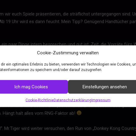
wir euch Spiele präsentieren, die sträflichst untergegangen sind. U
 Ab 19 Uhr wird es dann feucht. Mein Tipp? Genügend Handtücher par
ein paar Dinge intern besprechen und gut ist. Zeit, die Vorräte fü
Cookie-Zustimmung verwalten
gt sich an! Und los geht es mit einem „Let’s PB“. Ab 16 Uhr versuch
dir ein optimales Erlebnis zu bieten, verwenden wir Technologien wie Cookies, 
äteinformationen zu speichern und/oder darauf zuzugreifen.
 Ist geheim! So geheim, dass selbst ich nicht weiß, was genau passi
Ich mag Cookies
Einstellungen ansehen
Cookie-Richtlinie
Datenschutzerklärung
Impressum
n Xoneris wird seine PB in „Borderlands 2“ verbessern. Los geht e
. Hängt halt alles vom RNG-Faktor ab!
“. Mr.Tiger wird weiter versuchen, den Run von „Donkey Kong Country