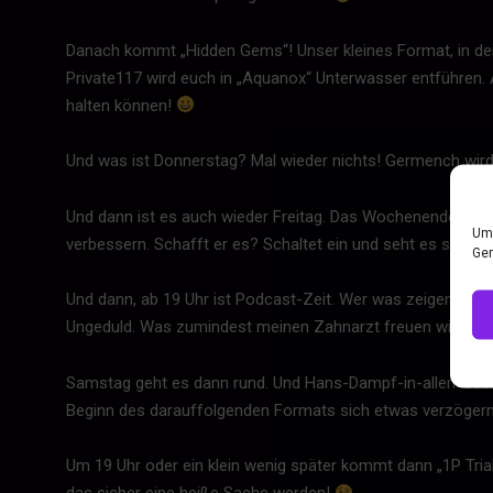
Danach kommt „Hidden Gems“! Unser kleines Format, in dem 
Private117 wird euch in „Aquanox“ Unterwasser entführen.
halten können!
Und was ist Donnerstag? Mal wieder nichts! Germench wird 
Und dann ist es auch wieder Freitag. Das Wochenende kündi
Um 
verbessern. Schafft er es? Schaltet ein und seht es selbst.
Ger
Und dann, ab 19 Uhr ist Podcast-Zeit. Wer was zeigen wird?
Ungeduld. Was zumindest meinen Zahnarzt freuen wird!
Samstag geht es dann rund. Und Hans-Dampf-in-allen-Gasse
Beginn des darauffolgenden Formats sich etwas verzögern
Um 19 Uhr oder ein klein wenig später kommt dann „1P Trial