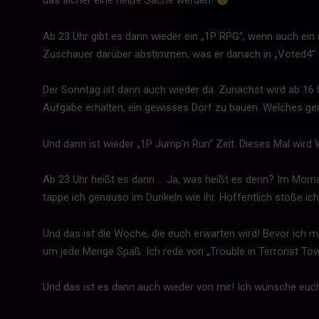
das sicher eine heiße Sache werden!
Ab 23 Uhr gibt es dann wieder ein „1P RPG“, wenn auch ein eh
Zuschauer darüber abstimmen, was er danach in „Voted4“ spi
Der Sonntag ist dann auch wieder da. Zunächst wird ab 16 
Aufgabe erhalten, ein gewisses Dorf zu bauen. Welches ge
Und dann ist wieder „1P Jump’n Run“ Zeit. Dieses Mal wird
Ab 23 Uhr heißt es dann … Ja, was heißt es denn? Im Momen
tappe ich genauso im Dunkeln wie ihr. Hoffentlich stoße ich
Und das ist die Woche, die euch erwarten wird! Bevor ich 
um jede Menge Spaß. Ich rede von „Trouble in Terrorist Tow
Und das ist es dann auch wieder von mir! Ich wünsche euc