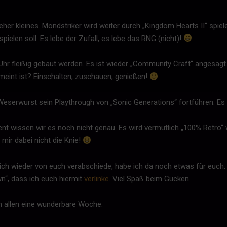
er kleines. Mondstriker wird weiter durch „Kingdom Hearts II“ spielen.
elen soll. Es lebe der Zufall, es lebe das RNG (nicht)!
Uhr fleißig gebaut werden. Es ist wieder „Community Craft“ angesag
meint ist? Einschalten, zuschauen, genießen!
 Weserwurst sein Playthrough von „Sonic Generations“ fortführen. Es
t wissen wir es noch nicht genau. Es wird vermutlich „100% Retro“ 
 mir dabei nicht die Knie!
mich wieder von euch verabschiede, habe ich da noch etwas für euch.
n“, dass ich euch hiermit
verlinke
. Viel Spaß beim Gucken.
h allen eine wunderbare Woche.