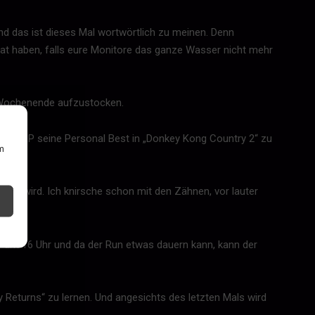
nd das ist dieses Mal wortwörtlich zu meinen. Denn
at haben, falls eure Monitore das ganze Wasser nicht mehr
rs Wochenende aufzustocken.
t ZyloLP seine Personal Best in „Donkey Kong Country 2“ zu
um
eren wird. Ich knirsche schon mit den Zähnen, vor lauter
s um 16 Uhr und da der Run etwas dauern kann, kann der
 Returns“ zu lernen. Und angesichts des letzten Mals wird