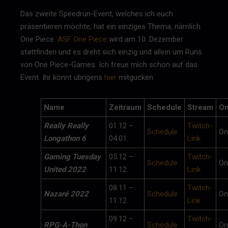
Das zweite Speedrun-Event, welches ich euch
präsentieren möchte, hat ein einziges Thema, nämlich
One Piece.
ASF One Piece
wird am 10. Dezember
stattfinden und es dreht sich einzig und allein um Runs
von One Piece-Games. Ich freue mich schon auf das
Event. Ihr könnt übrigens
hier
mitgucken.
Name
Zeitraum
Schedule
Stream
On
Really Really
01.12 –
Twitch-
Schedule
On
Longathon 6
04.01.
Link
Gaming Tuesday
05.12 –
Twitch-
Schedule
On
United 2022
11.12.
Link
08.11 –
Twitch-
Nazaré 2022
Schedule
On
11.12.
Link
09.12 –
Twitch-
RPG-A-Thon
Schedule
On