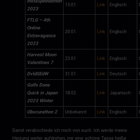
InstaSpeedathon
15.01.
Link
Englisch
2023
FTLG – 4th
Online
20.01.
Link
Englisch
Extravaganza
2023
Harvest Moon
23.01.
Link
Englisch
Valentines 7
DvldSEdW
31.01.
Link
Deutsch
Golfs Done
Quick in Japan
18.02.
Link
Japanisch
2023 Winter
Obscurathon 2
Unbekannt
Link
Englisch
Damit verabschiede ich mich von euch. Ich werde meine
Heizung weiter aufdrehen, mir eine schöne Tasse heiße