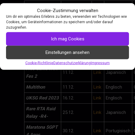
Ende der
Name
Link
Sprache
Cookie-Zustimmung verwalten
Submissions
Um dir ein optimales Erlebnis zu bieten, verwenden wir Technologien wie
Cookies, um Geräteinformationen zu speichern und/oder darauf
Czechoslovak
zuzugreifen.
Marathon Winter
07.12
Link
Tschechich
Ich mag Cookies
2022
Questing for
Einstellungen ansehen
11.12.
Link
Englisch
Glory 2022
Cookie-Richtlinie
Datenschutzerklärung
Impressum
Free Game RTA
11.12.
Link
Japanisch
Fes 2
Multithon
11.12.
Link
Englisch
UKSG Red 2023
16.12.
Link
Englisch
Rare RTA Raid
25.12.
Link
Japanisch
Relay -R4-
Maratona SGPT
30.12.
Link
Portugisisch
4 Anos