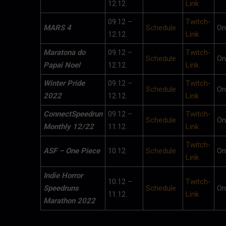
12.12.
Link
09.12 –
Twitch-
MARS 4
Schedule
On
12.12.
Link
Maratona do
09.12 –
Twitch-
Schedule
On
Papai Noel
12.12.
Link
Winter Pride
09.12 –
Twitch-
Schedule
On
2022
12.12.
Link
ConnectSpeedrun
09.12 –
Twitch-
Schedule
On
Monthly 12/22
11.12.
Link
Twitch-
ASF – One Piece
10.12.
Schedule
On
Link
Indie Horror
10.12 –
Twitch-
Speedruns
Schedule
On
11.12.
Link
Marathon 2022