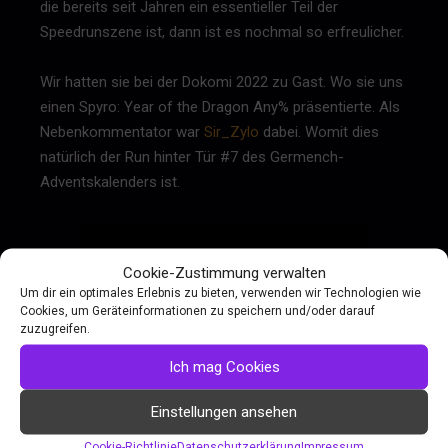
die bereits seit Jahren ein essentieller Teil der
Speedrunszene ist, dann ist es nochmal so erfreulicher.
Wir hatten sie bei der Dokomi 2022 zu Gast. Wo sie uns
einen Spyro: Year of the Dragon Any% präsentierte. Als
Nebenkommentator war
Sir_Zylo
dabei. Womit dies
natürlich der Run hinter Tür #7 des Germench-
Adventskalenders ist.
Cookie-Zustimmung verwalten
Um dir ein optimales Erlebnis zu bieten, verwenden wir Technologien wie
Cookies, um Geräteinformationen zu speichern und/oder darauf
zuzugreifen.
Ich mag Cookies
Einstellungen ansehen
Cookie-Richtlinie
Datenschutzerklärung
Impressum