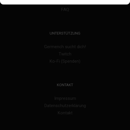
Presse Kit
FAQ
UNTERSTÜTZUNG
Germench sucht dich!
Twitch
Ko-Fi (Spenden)
KONTAKT
Impressum
Datenschutzerklärung
Kontakt