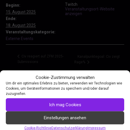
Twitch
Beginn:
Veranstaltungsort-Website
15. August 2025
anzeigen
Ende:
18. August 2025
Veranstaltungskategorie:
Externe Events
Civ reagiert auf ZFM 2025-
Kanalpunktegoal: Civ zeigt
Submissions
Rage%
Cookie-Zustimmung verwalten
Um dir ein optimales Erlebnis zu bieten, verwenden wir Technologien wie
Cookies, um Geräteinformationen zu speichern und/oder darauf
zuzugreifen.
Ich mag Cookies
GERMENCH
Einstellungen ansehen
Events & Auftritte
Restream
Cookie-Richtlinie
Datenschutzerklärung
Impressum