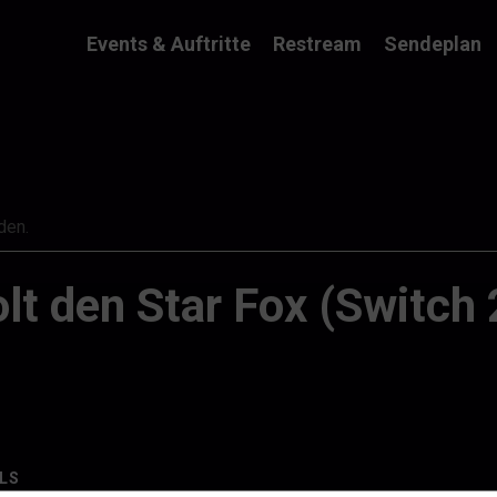
Events & Auftritte
Restream
Sendeplan
den.
lt den Star Fox (Switch
LS