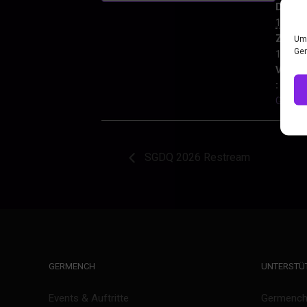
Datum
15. Juli
Zeit:
Um 
Ger
19:00 -
Verans
:
Gamin
SGDQ 2026 Restream
GERMENCH
UNTERSTÜ
Events & Auftritte
Germench 