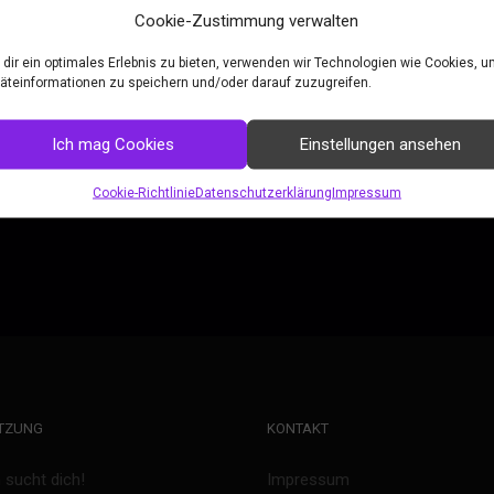
:
Cookie-Zustimmung verwalten
dir ein optimales Erlebnis zu bieten, verwenden wir Technologien wie Cookies, 
äteinformationen zu speichern und/oder darauf zuzugreifen.
 21:30
taltungskategorie
Ich mag Cookies
Einstellungen ansehen
g Stream
Cookie-Richtlinie
Datenschutzerklärung
Impressum
TZUNG
KONTAKT
sucht dich!
Impressum