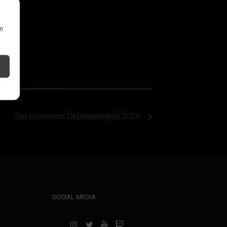
um
Der Germench Debütantenball 2026
SOCIAL MEDIA