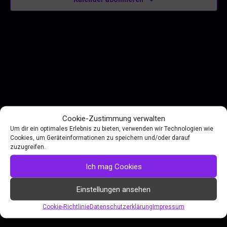
Cookie-Zustimmung verwalten
Um dir ein optimales Erlebnis zu bieten, verwenden wir Technologien wie
Cookies, um Geräteinformationen zu speichern und/oder darauf
zuzugreifen.
GERMENCH
Ich mag Cookies
Events & Auftritte
Restream
Einstellungen ansehen
Presse Kit
Cookie-Richtlinie
Datenschutzerklärung
Impressum
FAQ