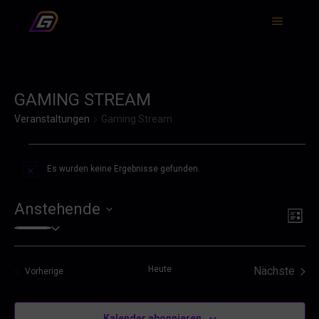
Hauptm
GAMING STREAM
Veranstaltungen
Gaming Stream
VERANSTALTUNGEN
Es wurden keine Ergebnisse gefunden.
Hinweis
Anstehende
ANS
VER
Liste
Datum
ANS
NAV
wählen.
NAV
Heute
Nächste
Veranstaltungen
Vorherige
Veransta
Kalender abonnieren