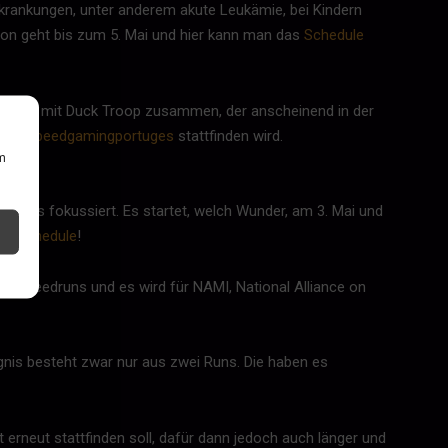
rkrankungen, unter anderem akute Leukämie, bei Kindern
thon geht bis zum 5. Mai und hier kann man das
Schedule
gt es mit Duck Troop zusammen, der anscheinend in der
 auf
Speedgamingportuges
stattfinden wird.
um
n-RPGs fokussiert. Es startet, welch Wunder, am 3. Mai und
sem
Schedule
!
iel-Speedruns und es wird für NAMI, National Alliance on
ignis besteht zwar nur aus zwei Runs. Die haben es
t erneut stattfinden soll, dafür dann jedoch auch länger und