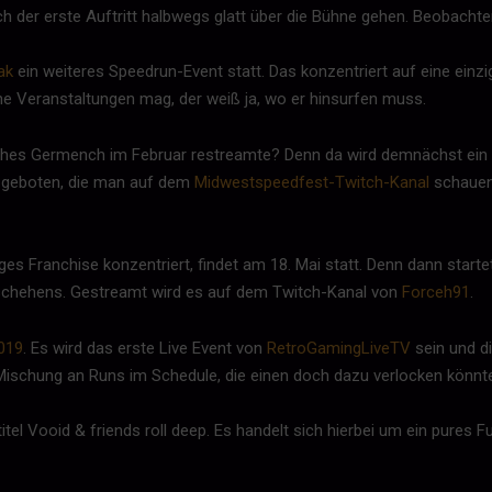
ch der erste Auftritt halbwegs glatt über die Bühne gehen. Beobacht
ak
ein weiteres Speedrun-Event statt. Das konzentriert auf eine einz
he Veranstaltungen mag, der weiß ja, wo er hinsurfen muss.
lches Germench im Februar restreamte? Denn da wird demnächst ein w
s geboten, die man auf dem
Midwestspeedfest-Twitch-Kanal
schauen 
ges Franchise konzentriert, findet am 18. Mai statt. Denn dann starte
eschehens. Gestreamt wird es auf dem Twitch-Kanal von
Forceh91
.
019
. Es wird das erste Live Event von
RetroGamingLiveTV
sein und d
schung an Runs im Schedule, die einen doch dazu verlocken könnten
titel Vooid & friends roll deep. Es handelt sich hierbei um ein pure