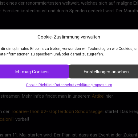
st eines der renommiertesten weltweit, welches sich auf maligne E
die Familien kostenlos ist und durch Spenden gedeckt wird. Der Mara
t es nicht um Enten! Jedenfalls nicht ausschließlich.
Vermutlich hän
Cookie-Zustimmung verwalten
Wieso ich es nicht hundertpro weiß? Weil das Event Portugisisch und
dir ein optimales Erlebnis zu bieten, verwenden wir Technologien wie Cookies, 
b eine gemeinnützige Sache unterstützt wird.
äteinformationen zu speichern und/oder darauf zuzugreifen.
E freuen. Ein Speedrun-Event, dass sich einzig und allein auf Actio
Ich mag Cookies
Einstellungen ansehen
Twitch-Kanal von
Nasa
vorbeischauen. Es lohnt sich definitiv, bei die
Cookie-Richtlinie
Datenschutzerklärung
Impressum
ro das
RPG Limit Break
. Eine Woche lang dreht sich alles um Rollensp
estreamen. Mehr Infos findet man in unserem
Artikel
hier.
nn der
Tocarev-Thon #2- Gopferdoori Schoofseggel
startet. Das Ere
caloni1
vorbei!
 am 11. Mai starten wird. Der Plan ist, dass das Event in der Zukunf