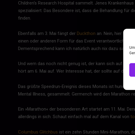
Children‘s Research Hospital sammelt. Jenes Krankenhaus i
spezialisiert. Das Besondere ist, dass die Behandlung für 
finden.
Ebenfalls am 3. Mai fängt der
Duckthon
an. Nein, hier dreh
einen oder anderen Form für das Event verantwortlich ist. 
Um 
Dementsprechend kann ich natürlich auch nix dazu sagen, o
Ger
Und wem das noch nicht genug ist, der kann sich auf ARPGM
hört am 6. Mai auf. Wer Interesse hat, der sollte auf dem 
Das größte Speedrun-Ereignis dieses Monats ist hundertp
Mental Illness, gesammelt. Germench wird den Marathon r
Ein »Marathon« der besonderen Art startet am 11. Mai. De
allerdings in sich. Schaut einfach mal auf dem Kanal von
to
Columbus Glitchbus
ist ein zehn Stunden Mini-Marathon, das