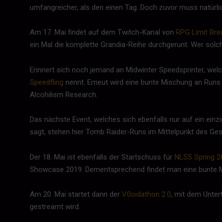
umfangreicher, als den einen Tag. Doch zuvor muss natürli
Am 17. Mai findet auf dem Twitch-Kanal von
RPG Limit Bre
ein Mal die komplette Grandia-Reihe durchgerunt. Wer solc
Erinnert sich noch jemand an Midwinter Speedsprinter, we
Speedfling
nennt. Erneut wird eine bunte Mischung an Run
Alcohilism Research.
Das nächste Event, welches sich ebenfalls nur auf ein einzi
sagt, stehen hier Tomb Raider-Runs im Mittelpunkt des G
Der 18. Mai ist ebenfalls der Startschuss für
NLSS Spring 2
Showcase 2019. Dementsprechend findet man eine bunte Mi
Am 20. Mai startet dann der
V0oidathon 2.0
, mit dem Unter
gestreamt wird.