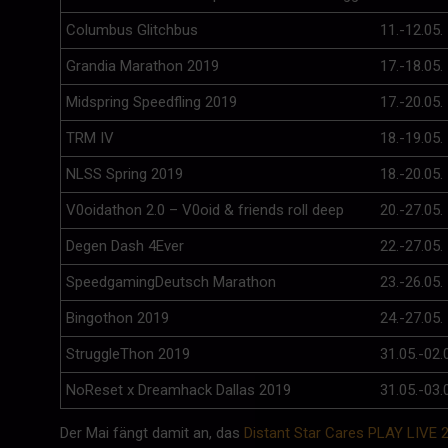
Columbus Glitchbus
11.-12.05.
Grandia Marathon 2019
17.-18.05.
Midspring Speedfling 2019
17.-20.05.
TRM IV
18.-19.05.
NLSS Spring 2019
18.-20.05.
V0oidathon 2.0 – V0oid & friends roll deep
20.-27.05.
Degen Dash 4Ever
22.-27.05.
SpeedgamingDeutsch Marathon
23.-26.05.
Bingothon 2019
24.-27.05.
StruggleThon 2019
31.05.-02.
NoReset x Dreamhack Dallas 2019
31.05.-03.
Der Mai fängt damit an, das
Distant Star Cares PLAY LIVE 