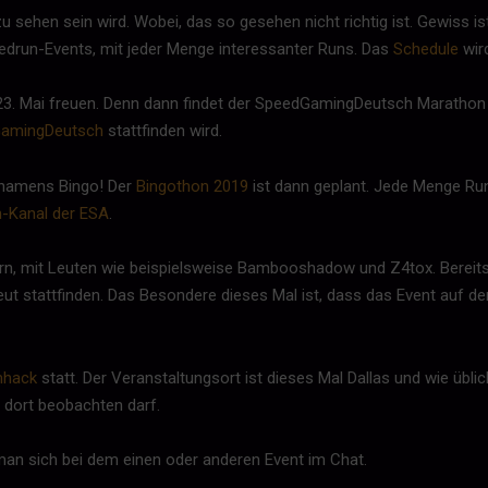
u sehen sein wird. Wobei, das so gesehen nicht richtig ist. Gewiss is
eedrun-Events, mit jeder Menge interessanter Runs. Das
Schedule
wir
3. Mai freuen. Denn dann findet der SpeedGamingDeutsch Marathon 
amingDeutsch
stattfinden wird.
s namens Bingo! Der
Bingothon 2019
ist dann geplant. Jede Menge Run
h-Kanal der ESA
.
n, mit Leuten wie beispielsweise Bambooshadow und Z4tox. Bereits l
neut stattfinden. Das Besondere dieses Mal ist, dass das Event auf 
mhack
statt. Der Veranstaltungsort ist dieses Mal Dallas und wie übl
 dort beobachten darf.
man sich bei dem einen oder anderen Event im Chat.